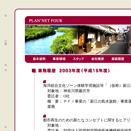
海洋総合文化ゾーン体験学習施設等「（仮称）新江
対象地： 神奈川県藤沢市
委託者： O社
概 要： ＰＦＩ事業の「新江の島水族館」事業
業務
都市再生のための新たなコンセプトに関するヒアリ
対象地：
委託者： 財団法人民間都市開発推進機構都市研