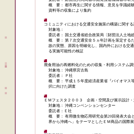
概 要： 都市再生に関する情報、意見を学識経
資料等の収集により集約
コミュニティにおける交通安全施策の構築に関する
対象地：
委託者： 国土交通省総合政策局〔財団法人土地
概 要： 第７次交通安全５ヵ年計画を策定する
故の実態、原因を明確化し、国内外における交通
る実施可能性の検証
廃食用油の再燃料化のための収集・利用システム調
対象地： 沖縄県宮古島
委託者： Ｐ社
概 要： 平成１５年度経済産業省『バイオマス
択に向けた調査
ＥＭフェスタ２００３ 企画・空間及び展示設計・
対象地： 沖縄コンベンションセンター
委託者：Ｅ社
概 要： 有用微生物応用研究会第20回発表大
界から沖縄へ」をテーマとしたＥＭ商品の国際展