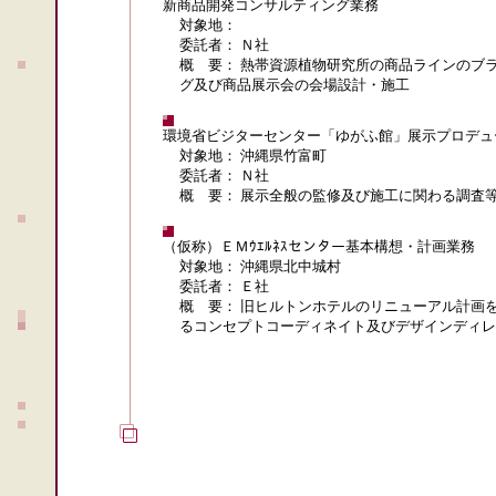
新商品開発コンサルティング業務
対象地：
委託者： Ｎ社
概 要： 熱帯資源植物研究所の商品ラインのブ
グ及び商品展示会の会場設計・施工
環境省ビジターセンター「ゆがふ館」展示プロデュ
対象地： 沖縄県竹富町
委託者： Ｎ社
概 要： 展示全般の監修及び施工に関わる調査
（仮称）ＥＭｳｴﾙﾈｽセンター基本構想・計画業務
対象地： 沖縄県北中城村
委託者： Ｅ社
概 要： 旧ヒルトンホテルのリニューアル計画を
るコンセプトコーディネイト及びデザインディレ